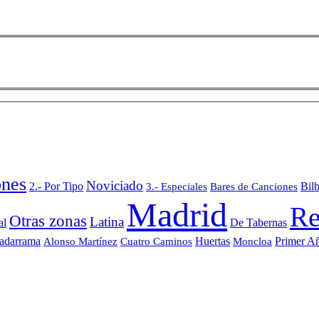
ones
Noviciado
2.- Por Tipo
Bares de Canciones
Bil
3.- Especiales
Madrid
Re
Otras zonas
Latina
al
De Tabernas
adarrama
Huertas
Moncloa
Primer Añ
Alonso Martínez
Cuatro Caminos