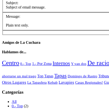
Subject:
Subject of email message.
Message:
Plain text only.
Amigos de La Cuchara
Hablamos de...
Centro
De raci
Internos
1.- Por Zona
0.- Top
Y van dos
Tapas
Top Tapas
Domingo de Rastro
Tribun
ahorrarse un mal trago
Otros Lugares
Lavapies
Kebab
Gu
La Tapasfera
Casas Regionales!
Categorías
All
0.- Top
(2)