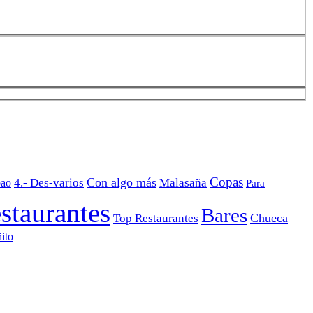
Copas
Con algo más
4.- Des-varios
Malasaña
bao
Para
staurantes
Bares
Chueca
Top Restaurantes
ito