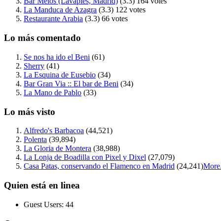
Bar Melos (Lavapies, Madrid)
(3.3)
164 votes
La Manduca de Azagra
(3.3)
122 votes
Restaurante Arabia
(3.3)
66 votes
Lo más comentado
Se nos ha ido el Beni
(61)
Sherry
(41)
La Esquina de Eusebio
(34)
Bar Gran Via :: El bar de Beni
(34)
La Mano de Pablo
(33)
Lo más visto
Alfredo's Barbacoa
(44,521)
Polenta
(39,894)
La Gloria de Montera
(38,988)
La Lonja de Boadilla con Pixel y Dixel
(27,079)
Casa Patas, conservando el Flamenco en Madrid
(24,241)
More.
Quien está en linea
Guest Users: 44