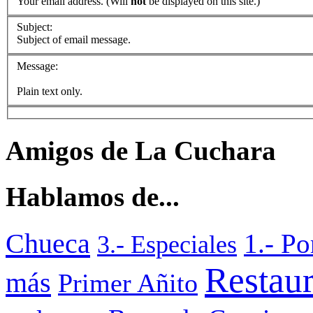
Your email address. (Will
not
be displayed on this site.)
Subject:
Subject of email message.
Message:
Plain text only.
Amigos de La Cuchara
Hablamos de...
Chueca
1.- P
3.- Especiales
Restaur
más
Primer Añito