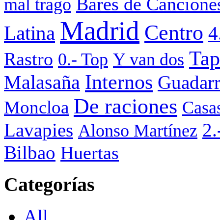
Bares de Cancione
mal trago
Madrid
Centro
Latina
4
Tap
Rastro
0.- Top
Y van dos
Internos
Malasaña
Guadar
De raciones
Moncloa
Casa
Lavapies
2.
Alonso Martínez
Bilbao
Huertas
Categorías
All