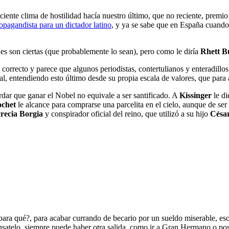
nte clima de hostilidad hacía nuestro último, que no reciente, premio 
opagandista para un dictador latino
, y ya se sabe que en España cuando
nes son ciertas (que probablemente lo sean), pero como le diría
Rhett B
 correcto y parece que algunos periodistas, contertulianos y enteradillos 
l, entendiendo esto último desde su propia escala de valores, que para a
dar que ganar el Nobel no equivale a ser santificado. A
Kissinger
le di
ochet
le alcance para comprarse una parcelita en el cielo, aunque de ser 
recia Borgia
y conspirador oficial del reino, que utilizó a su hijo
Césa
 qué?, para acabar currando de becario por un sueldo miserable, eso es
iénsatelo, siempre puede haber otra salida, como ir a Gran Hermano o pos