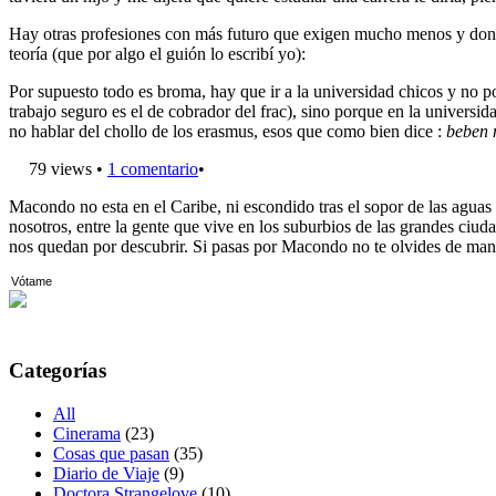
Hay otras profesiones con más futuro que exigen mucho menos y donde
teoría (que por algo el guión lo escribí yo):
Por supuesto todo es broma, hay que ir a la universidad chicos y no po
trabajo seguro es el de cobrador del frac), sino porque en la univers
no hablar del chollo de los erasmus, esos que como bien dice :
beben 
79 views •
1 comentario
•
Macondo no esta en el Caribe, ni escondido tras el sopor de las aguas
nosotros, entre la gente que vive en los suburbios de las grandes ciuda
nos quedan por descubrir. Si pasas por Macondo no te olvides de man
Vótame
Categorías
All
Cinerama
(23)
Cosas que pasan
(35)
Diario de Viaje
(9)
Doctora Strangelove
(10)