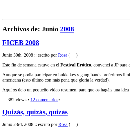
Archivos de: Junio
2008
FICEB 2008
Junio 30th, 2008 :: escrito por
Rosa
(
)
Este fin de semana estuve en el
Festival Erótico
, convencí a JP para 
Aunque se podía participar en bukkakes y gang bands preferimos limita
americana (esto último con más pena que gloria la verdad).
Aquí os dejo un pequeño video resumen, para que os hagáis una idea 
382 views •
12 comentarios
•
Quizás, quizás, quizás
Junio 23rd, 2008 :: escrito por
Rosa
(
)