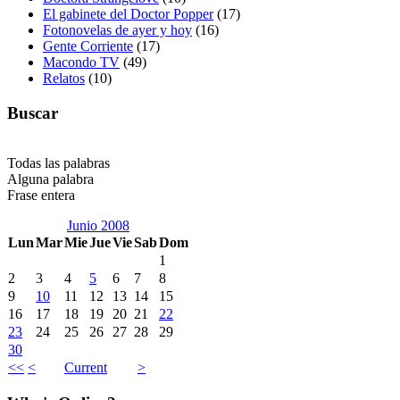
El gabinete del Doctor Popper
(17)
Fotonovelas de ayer y hoy
(16)
Gente Corriente
(17)
Macondo TV
(49)
Relatos
(10)
Buscar
Todas las palabras
Alguna palabra
Frase entera
Junio 2008
Lun
Mar
Mie
Jue
Vie
Sab
Dom
1
2
3
4
5
6
7
8
9
10
11
12
13
14
15
16
17
18
19
20
21
22
23
24
25
26
27
28
29
30
<<
<
Current
>