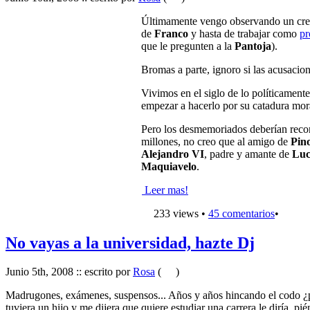
Últimamente vengo observando un crecie
de
Franco
y hasta de trabajar como
pr
que le pregunten a la
Pantoja
).
Bromas a parte, ignoro si las acusacio
Vivimos en el siglo de lo políticamente
empezar a hacerlo por su catadura mora
Pero los desmemoriados deberían recor
millones, no creo que al amigo de
Pin
Alejandro VI
, padre y amante de
Luc
Maquiavelo
.
Leer mas!
233 views •
45 comentarios
•
No vayas a la universidad, hazte Dj
Junio 5th, 2008 :: escrito por
Rosa
(
)
Madrugones, exámenes, suspensos... Años y años hincando el codo ¿para
tuviera un hijo y me dijera que quiere estudiar una carrera le diría, p