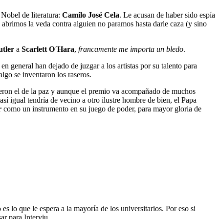
Nobel de literatura:
Camilo José Cela
. Le acusan de haber sido espía
 abrimos la veda contra alguien no paramos hasta darle caza (y sino
utler
a
Scarlett O´Hara
,
francamente me importa un bledo
.
en general han dejado de juzgar a los artistas por su talento para
lgo se inventaron los raseros.
eron el de la paz y aunque el premio va acompañado de muchos
así igual tendría de vecino a otro ilustre hombre de bien, el Papa
r
como un instrumento en su juego de poder, para mayor gloria de
 lo que le espera a la mayoría de los universitarios. Por eso si
ar para Interviu,