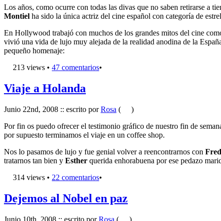
Los años, como ocurre con todas las divas que no saben retirarse a ti
Montiel
ha sido la única actriz del cine español con categoría de estrel
En Hollywood trabajó con muchos de los grandes mitos del cine co
vivió una vida de lujo muy alejada de la realidad anodina de la Españ
pequeño homenaje:
213 views •
47 comentarios
•
Viaje a Holanda
Junio 22nd, 2008 :: escrito por
Rosa
(
)
Por fin os puedo ofrecer el testimonio gráfico de nuestro fin de sema
por supuesto terminamos el viaje en un coffee shop.
Nos lo pasamos de lujo y fue genial volver a reencontrarnos con
Fre
tratarnos tan bien y
Esther
querida enhorabuena por ese pedazo marido
314 views •
22 comentarios
•
Dejemos al Nobel en paz
Junio 10th, 2008 :: escrito por
Rosa
(
)