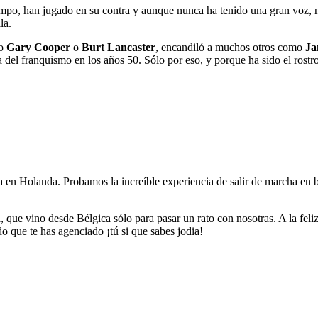
empo, han jugado en su contra y aunque nunca ha tenido una gran voz, n
la.
mo
Gary Cooper
o
Burt Lancaster
, encandiló a muchos otros como
Ja
a del franquismo en los años 50. Sólo por eso, y porque ha sido el rost
na en Holanda. Probamos la increíble experiencia de salir de marcha en
d
, que vino desde Bélgica sólo para pasar un rato con nosotras. A la feli
 que te has agenciado ¡tú si que sabes jodia!