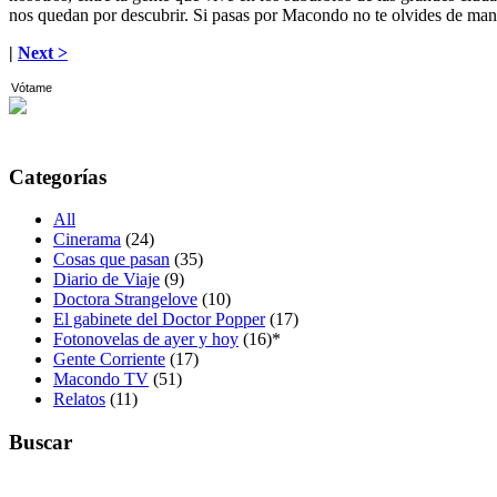
nos quedan por descubrir. Si pasas por Macondo no te olvides de man
|
Next >
Vótame
Categorías
All
Cinerama
(24)
Cosas que pasan
(35)
Diario de Viaje
(9)
Doctora Strangelove
(10)
El gabinete del Doctor Popper
(17)
Fotonovelas de ayer y hoy
(16)
*
Gente Corriente
(17)
Macondo TV
(51)
Relatos
(11)
Buscar