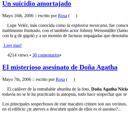
Un suicidio amortajado
Mayo 16th, 2006 :: escrito por
Rosa
(
)
Lupe Veléz
, más conocida como
la explosiva mexicana
, fue consc
matrimonio frustrado, con el también actor
Johnny Weissmüller
(famos
con la g de gigoló y a un montón de facturas impagadas que denotaban u
Leer mas!
4214 views •
30 comentarios
•
El misterioso asesinato de Doña Agatha
Mayo 7th, 2006 :: escrito por
Rosa
(
)
El cadáver de la entrañable abuelita de la foto,
Doña Agatha Nicko
todavía no se le ha practicado la autopsia, todo hace sospechar que se 
Los principales sospechosos de este macabro crimen son sus vecinos, y
en el edificio ¿te atreves a descubrir quién de ellos es el asesino?...