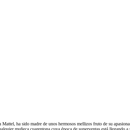
ría Mattel, ha sido madre de unos hermosos mellizos fruto de su apasion
ualquier muñeca cuarentona cuya época de superventas está llegando a 