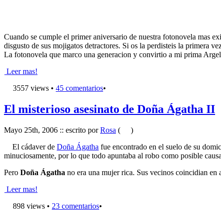
Cuando se cumple el primer aniversario de nuestra fotonovela mas exi
disgusto de sus mojigatos detractores. Si os la perdisteis la primera 
La fotonovela que marco una generacion y convirtio a mi prima Argelia
Leer mas!
3557 views •
45 comentarios
•
El misterioso asesinato de Doña Ágatha II
Mayo 25th, 2006 :: escrito por
Rosa
(
)
El cádaver de
Doña Ágatha
fue encontrado en el suelo de su domici
minuciosamente, por lo que todo apuntaba al robo como posible causa
Pero
Doña Ágatha
no era una mujer rica. Sus vecinos coincidian en a
Leer mas!
898 views •
23 comentarios
•