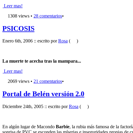
Leer mas!
1308 views •
28 comentarios
•
PSICOSIS
Enero 6th, 2006 :: escrito por
Rosa
(
)
La muerte te acecha tras la mampara...
Leer mas!
2069 views •
21 comentarios
•
Portal de Belén versión 2.0
Diciembre 24th, 2005 :: escrito por
Rosa
(
)
En algún lugar de Macondo
Barbie
, la rubia más famosa de la facto
sonrisa de PVC se esconden las míserias e inseguridades propias de c