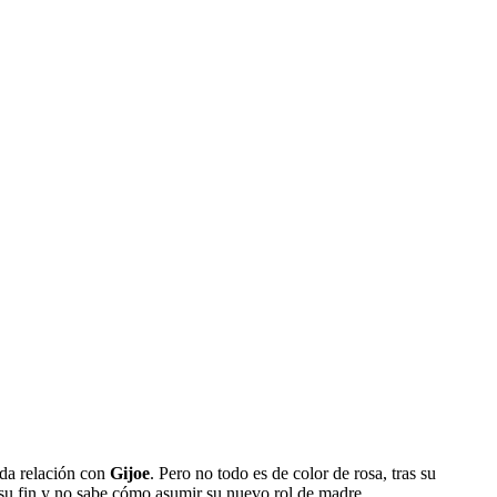
ada relación con
Gijoe
. Pero no todo es de color de rosa, tras su
su fin y no sabe cómo asumir su nuevo rol de madre...