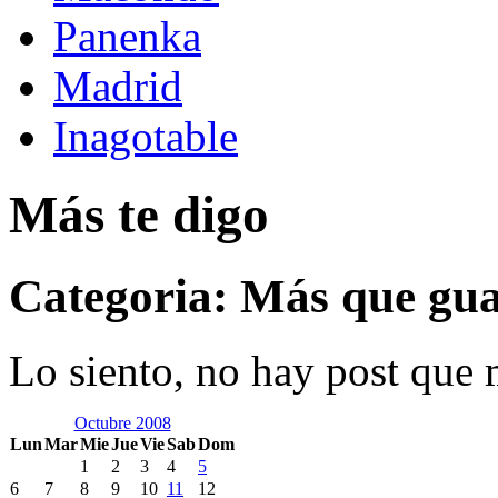
Panenka
Madrid
Inagotable
Más te digo
Categoria: Más que gua
Lo siento, no hay post que m
Octubre 2008
Lun
Mar
Mie
Jue
Vie
Sab
Dom
1
2
3
4
5
6
7
8
9
10
11
12