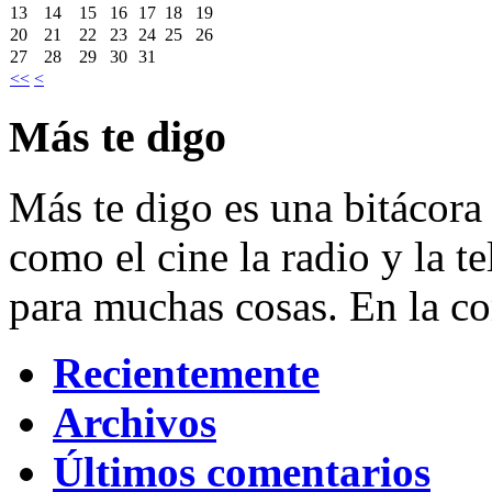
13
14
15
16
17
18
19
20
21
22
23
24
25
26
27
28
29
30
31
<<
<
Más te digo
Más te digo es una bitácora 
como el cine la radio y la t
para muchas cosas. En la c
Recientemente
Archivos
Últimos comentarios