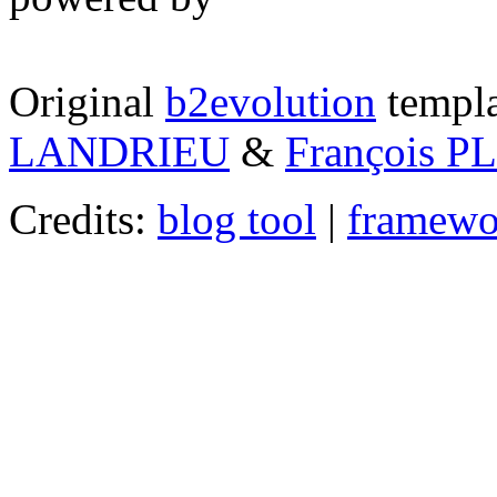
Original
b2evolution
templa
LANDRIEU
&
François 
Credits:
blog tool
|
framewo