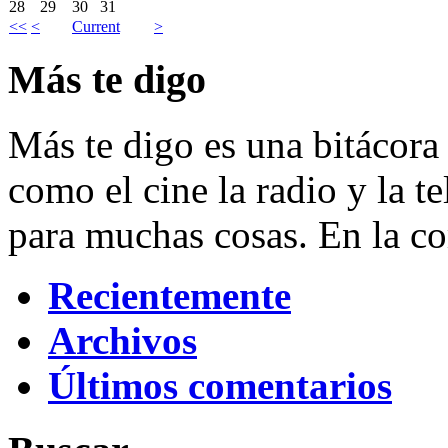
28
29
30
31
<<
<
Current
>
Más te digo
Más te digo es una bitácora 
como el cine la radio y la t
para muchas cosas. En la c
Recientemente
Archivos
Últimos comentarios