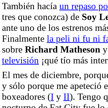
También hacía
un repaso por
tres que conozca) de
Soy L
ante uno de los estrenos má
Finalmente
la peli ni fu ni f
sobre
Richard Matheson
televisión
¡qué tío más inter
El mes de diciembre, porque
y sólo porque me apeteció e
boxeadores (
I
y
II
). Tengo 
nocturno de Fat City fue lo