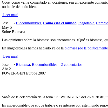
Gore, como ya he comentado en ocasiones, sea un excelente comunicado
no huele del todo bien.
Leer mas!
Jose
•
Biocombustibles
,
Cómo está el mundo
,
Inagotable
,
Cambio 
May
5
Sobre Biomasa
Las opiniones sobre la biomasa son encontradas. ¿Qué es biomasa, qué
En
inagotable.es
hemos hablado ya de la
biomasa (de la políticamente
Leer mas!
Jose
•
Biomasa
,
Biocombustibles
2 comentarios
Abr
2
POWER-GEN Europe 2007
Sabía de la celebración de la feria "POWER-GEN" del 26 al 28 de ju
Es imperdonable que el que trabaje o se interese por este mundo reno