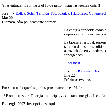
Y las entradas gratis hasta el 15 de junio, ¡¡¡que las regalan oiga!!!
Jose
•
Eólica
,
Solar
,
Térmica
,
Fotovoltáica
,
Hidrógeno
,
Cogenerac
Mar
22
Biomasa, sólo politicamente correcta
La energía conocida como bi
originó estuvo viva, pero c
La biomasa residual, supone 
también de residuos sólidos 
aprovechado en vertederos d
"energéticos".
Leer mas!
Jose
•
Biomasa
,
Biocomb
Ene
22
Próximos eventos
Por si no os lo queréis perder, próximamente en Madrid:
1º Encuentro sobre Energía, municipio y calentamiento global
, con la
Bionergía 2007.
Inscripciones,
aquí
.