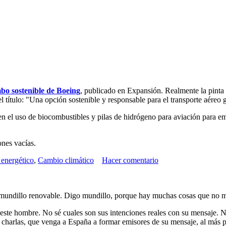
bo sostenible de Boeing
, publicado en Expansión. Realmente la pinta
el título: "Una opción sostenible y responsable para el transporte aéreo 
 en el uso de biocombustibles y pilas de hidrógeno para aviación para
ones vacías.
energético
,
Cambio climático
Hacer comentario
el mundillo renovable. Digo mundillo, porque hay muchas cosas que no m
e hombre. No sé cuales son sus intenciones reales con su mensaje. No s
s charlas, que venga a España a formar emisores de su mensaje, al más 