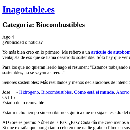
Inagotable.es
Categoria: Biocombustibles
Ago
4
¿Publicidad o noticia?
Yo más bien creo en lo primero. Me refiero a un
artículo de autobom
ventajista de eso que se llama desarrollo sostenible. Sólo hay que ver 
Para los que no quieran leerlo hago el resumen: "Estamos trabajando
sostenibles, no se vayan a creer..."
Señores sostenibles: Más resultados y menos declaraciones de intenci
Jose
•
Hidrógeno
,
Biocombustibles
,
Cómo está el mundo
,
Ahorro 
Oct
15
Estado de lo renovable
Estar mucho tiempo sin escribir no significa que no siga el estado d
Al Gore es premio Nóbel de la Paz. ¿Paz? Cada día me creo menos a est
Sí que extraña que ponga tanto celo en que nadie grabe o filme en su