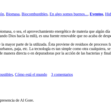
ión
,
Biomasa
,
Biocombustibles
,
En algo somos buenos...
,
Eventos
,
Hid
omasa, o sea, el aprovechamiento energético de materia que algún día es
uando Dios hacía la mili), es una fuente renovable que no acaba de desp
la mayor parte de la utilizada. Ésta proviene de residuos de procesos fa
urbanos, paja, etc. La tecnología es tan simple como otra cualquiera, s
e manera directa o en depuradoras por la acción de las bacterias y fin
ustibles
,
Cómo está el mundo
3 comentarios
 presencia de Al Gore.