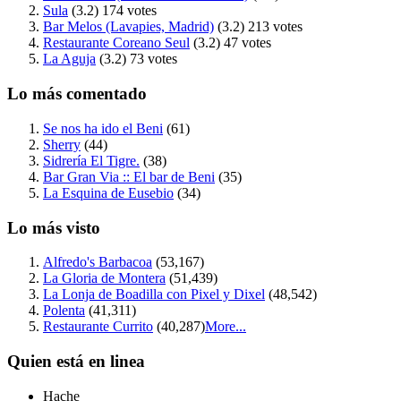
Sula
(3.2)
174 votes
Bar Melos (Lavapies, Madrid)
(3.2)
213 votes
Restaurante Coreano Seul
(3.2)
47 votes
La Aguja
(3.2)
73 votes
Lo más comentado
Se nos ha ido el Beni
(61)
Sherry
(44)
Sidrería El Tigre.
(38)
Bar Gran Via :: El bar de Beni
(35)
La Esquina de Eusebio
(34)
Lo más visto
Alfredo's Barbacoa
(53,167)
La Gloria de Montera
(51,439)
La Lonja de Boadilla con Pixel y Dixel
(48,542)
Polenta
(41,311)
Restaurante Currito
(40,287)
More...
Quien está en linea
Hache