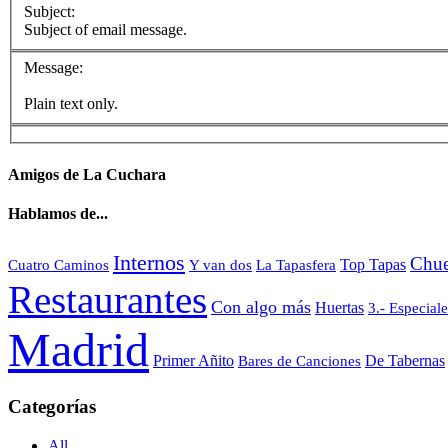
Subject:
Subject of email message.
Message:
Plain text only.
Amigos de La Cuchara
Hablamos de...
Internos
Chue
Top Tapas
Cuatro Caminos
Y van dos
La Tapasfera
Restaurantes
Con algo más
Huertas
3.- Especiale
Madrid
Primer Añito
Bares de Canciones
De Tabernas
Categorías
All