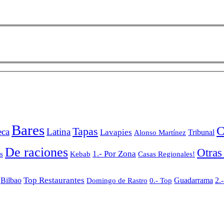
Bares
C
Tapas
ca
Latina
Lavapies
Tribunal
Alonso Martínez
De raciones
Otras
1.- Por Zona
Kebab
s
Casas Regionales!
Top Restaurantes
2.
Bilbao
Domingo de Rastro
Guadarrama
0.- Top